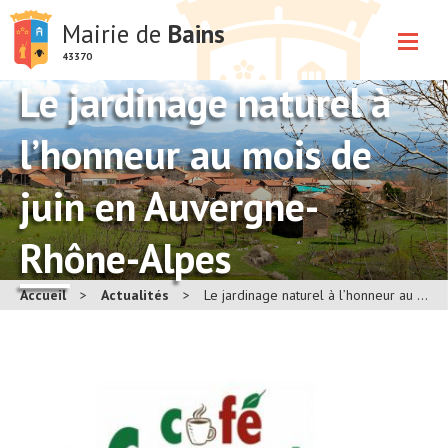
Mairie de
Bains
43370
Le jardinage naturel à
l’honneur au mois de
juin en Auvergne-
Rhône-Alpes
Accueil
>
Actualités
>
Le jardinage naturel à l’honneur au mois de juin en Auvergne-Rhône-Alpes