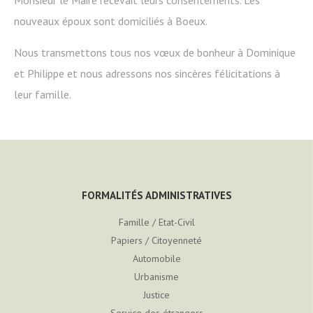
Monsieur le Maire recevait leurs consentements. Les
nouveaux époux sont domiciliés à Boeux.
Nous transmettons tous nos vœux de bonheur à Dominique
et Philippe et nous adressons nos sincères félicitations à
leur famille.
FORMALITÉS ADMINISTRATIVES
Famille / Etat-Civil
Papiers / Citoyenneté
Automobile
Urbanisme
Justice