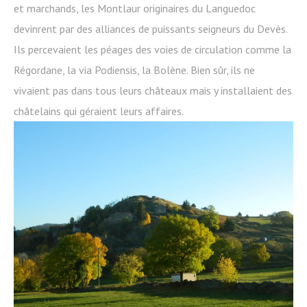
et marchands, les Montlaur originaires du Languedoc
devinrent par des alliances de puissants seigneurs du Devès.
Ils percevaient les péages des voies de circulation comme la
Régordane, la via Podiensis, la Bolène. Bien sûr, ils ne
vivaient pas dans tous leurs châteaux mais y installaient des
châtelains qui géraient leurs affaires.