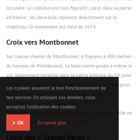
circulaire. Le croisillon est non figuratif, cassé dans sa partie
inférieure ; les deux bras reposent directement sur le
chapiteau. Ce monument est daté de 1634.
Croix vers Montbonnet
Sur l’ancien chemin de Montbonnet à Pigeyres à 400 mètres
du hameau de Montbonnet. Sa base carrée posée à même le
sol, légèrement retaillée dans la partie inférieur du fût pour
y ménager un petit entablement. Fût et croix ne font qu’un.
Les cookies assurent le bon fonctionnement de
Le fût a sans doute été raccourci mais il s’emboîte
nos services. En utilisant ces derniers, vous
parfaitement dans sa base. Les bras du croisillon sont
acceptez l'utilisation des cookies.
détériorés. Représente au centre, dans un cercle en saillie un
Christ ébauché de style très XIVe siècle.
OK
En savoir plus
Croix des « Grands Pères »