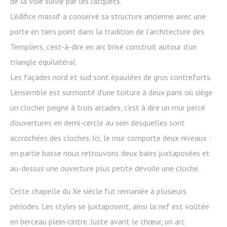
de la voie suivie par les Jacquets.
L’édifice massif a conservé sa structure ancienne avec une
porte en tiers point dans la tradition de l’architecture des
Templiers, c’est-à-dire en arc brisé construit autour d’un
triangle équilatéral.
Les façades nord et sud sont épaulées de gros contreforts.
L’ensemble est surmonté d’une toiture à deux pans où siège
un clocher peigne à trois arcades, c’est à dire un mur percé
d’ouvertures en demi-cercle au sein desquelles sont
accrochées des cloches. Ici, le mur comporte deux niveaux :
en partie basse nous retrouvons deux baies juxtaposées et
au-dessus une ouverture plus petite dévoile une cloche.
Cette chapelle du Xe siècle fut remaniée à plusieurs
périodes. Les styles se juxtaposent, ainsi la nef est voûtée
en berceau plein-cintre. Juste avant le chœur, un arc