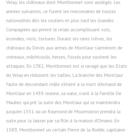
Velay, les châteaux dont Montbonnet sont assiégés. Les
années suivantes, ce furent les mercenaires de toutes
nationalités dits les routiers et plus tard les Grandes
Compagnies qui prirent le relais accomplissant vols,
incendies, viols, tortures. Durant les rares trêves, les
châteaux du Devès aux armes de Montlaur s’armèrent de
créneaux, mâchicoulis, herses, fossés pour soutenir les
attaques. En 1382, Montbonnet est si ravagé que les Etats
du Velay en réduisent les tailles. La branche des Montlaur
faute de descendant mâle s’éteint à la mort d’Armand de
Montlaur en 1439. Jeanne, sa sœur, s’unit à la famille De
Maubec qui prit la suite des Montlaur qui se maintiendra
jusqu’en 1551 où un Raymond de Mourmoiron prendra la
suite pour la laisser par sa fille à la maison d’Ornano. En
1589, Montbonnet un certain Pierre de la Rodde, capitaine-