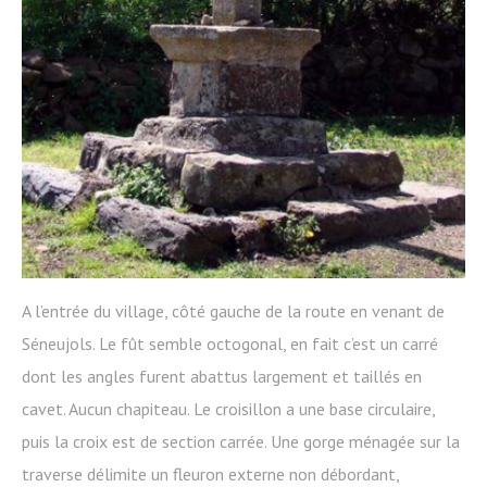
A l’entrée du village, côté gauche de la route en venant de
Séneujols. Le fût semble octogonal, en fait c’est un carré
dont les angles furent abattus largement et taillés en
cavet. Aucun chapiteau. Le croisillon a une base circulaire,
puis la croix est de section carrée. Une gorge ménagée sur la
traverse délimite un fleuron externe non débordant,