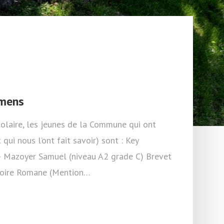
amens
scolaire, les jeunes de la Commune qui ont
qui nous l’ont fait savoir) sont : Key
– Mazoyer Samuel (niveau A2 grade C) Brevet
édoire Romane (Mention…