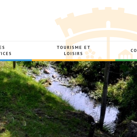
ES
TOURISME ET
C
VICES
LOISIRS