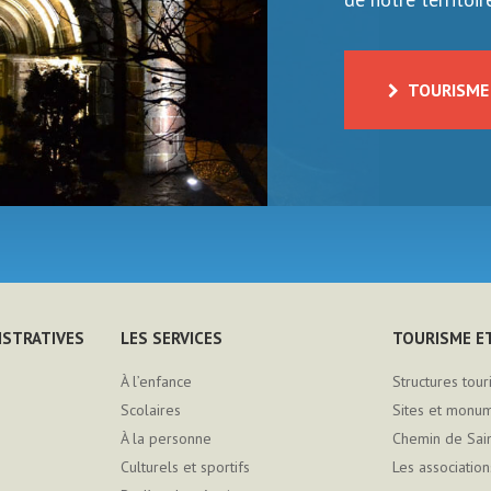
TOURISME 
ISTRATIVES
LES SERVICES
TOURISME ET
À l’enfance
Structures tour
Scolaires
Sites et monu
À la personne
Chemin de Sai
Culturels et sportifs
Les association