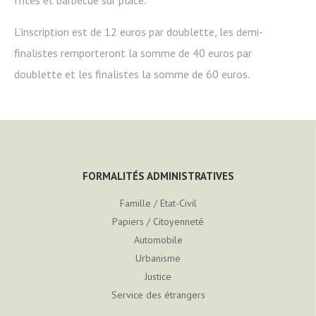
frites et barbecue sur place.
L’inscription est de 12 euros par doublette, les demi-
finalistes remporteront la somme de 40 euros par
doublette et les finalistes la somme de 60 euros.
FORMALITÉS ADMINISTRATIVES
Famille / Etat-Civil
Papiers / Citoyenneté
Automobile
Urbanisme
Justice
Service des étrangers