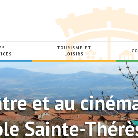
ES
TOURISME ET
C
VICES
LOISIRS
âtre et au ciném
cole Sainte-Thérè