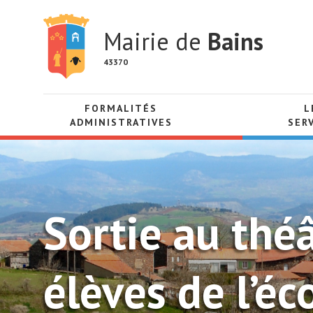
Mairie de
Bains
43370
FORMALITÉS
L
ADMINISTRATIVES
SER
Sortie au thé
élèves de l’é