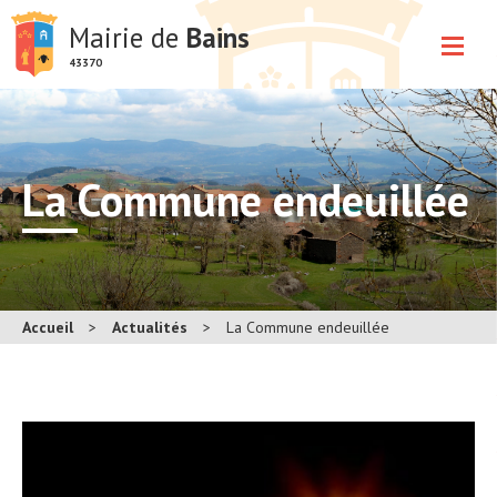
Mairie de
Bains
43370
La Commune endeuillée
Accueil
>
Actualités
>
La Commune endeuillée