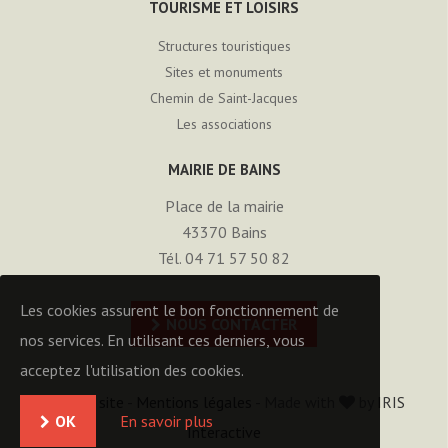
TOURISME ET LOISIRS
Structures touristiques
Sites et monuments
Chemin de Saint-Jacques
Les associations
MAIRIE DE BAINS
Place de la mairie
43370
Bains
Tél. 04 71 57 50 82
Les cookies assurent le bon fonctionnement de
NOUS CONTACTER
nos services. En utilisant ces derniers, vous
acceptez l'utilisation des cookies.
Plan du site
-
Mentions légales
- Made with
by
IRIS
OK
En savoir plus
Interactive