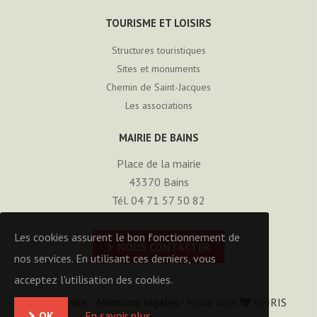
TOURISME ET LOISIRS
Structures touristiques
Sites et monuments
Chemin de Saint-Jacques
Les associations
MAIRIE DE BAINS
Place de la mairie
43370
Bains
Tél. 04 71 57 50 82
Les cookies assurent le bon fonctionnement de
NOUS CONTACTER
nos services. En utilisant ces derniers, vous
acceptez l'utilisation des cookies.
Plan du site
-
Mentions légales
- Made with
by
IRIS
OK
En savoir plus