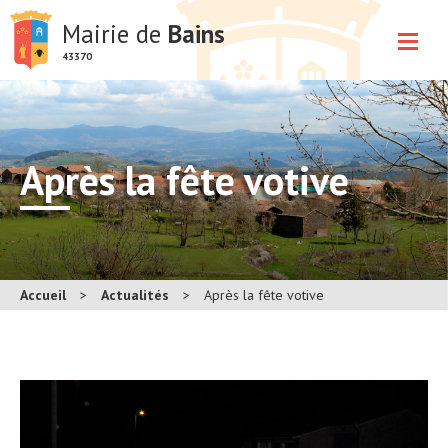
Mairie de
Bains
43370
Après la fête votive
Accueil
>
Actualités
>
Après la fête votive