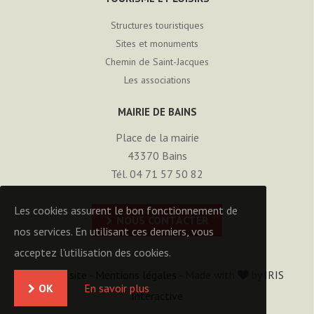
Structures touristiques
Sites et monuments
Chemin de Saint-Jacques
Les associations
MAIRIE DE BAINS
Place de la mairie
43370
Bains
Tél. 04 71 57 50 82
Les cookies assurent le bon fonctionnement de
NOUS CONTACTER
nos services. En utilisant ces derniers, vous
acceptez l'utilisation des cookies.
Plan du site
-
Mentions légales
- Made with
by
IRIS
OK
En savoir plus
Interactive