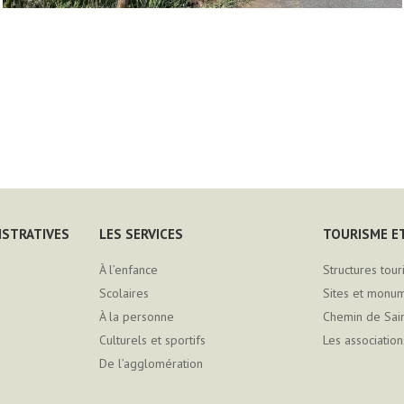
ISTRATIVES
LES SERVICES
TOURISME ET
À l’enfance
Structures tour
Scolaires
Sites et monu
À la personne
Chemin de Sai
Culturels et sportifs
Les association
De l’agglomération