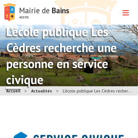
Mairie de
Bains
43370
L’école publique Les
Cèdres recherche une
personne en service
civique
Accueil
>
Actualités
>
L’école publique Les Cèdres recherche une personne en service civique