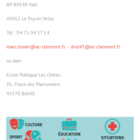
BP 80349 Vals
43012 Le Puy en Velay
Tél : 04 71 04 57 14
marc.tissier@ac-clermont.fr
–
dvsi43@ac-clermont.fr
ou bien
Ecole Publique Les Cèdres
26, Place des Marronniers
43370 BAINS