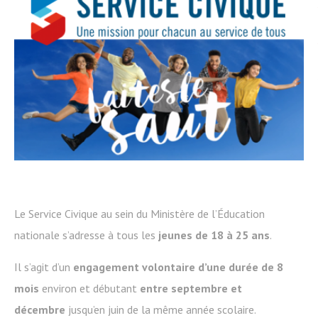
Le Service Civique au sein du Ministère de l’Éducation
nationale s’adresse à tous les
jeunes de 18 à 25 ans
.
Il s’agit d’un
engagement volontaire d’une durée de 8
mois
environ et débutant
entre septembre et
décembre
jusqu’en juin de la même année scolaire.