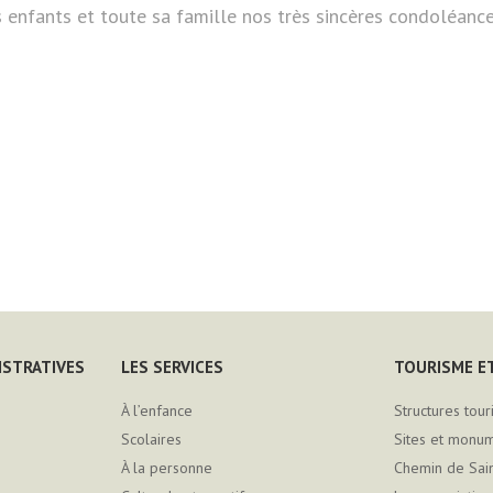
 enfants et toute sa famille nos très sincères condoléance
ISTRATIVES
LES SERVICES
TOURISME ET
À l’enfance
Structures tour
Scolaires
Sites et monu
À la personne
Chemin de Sai