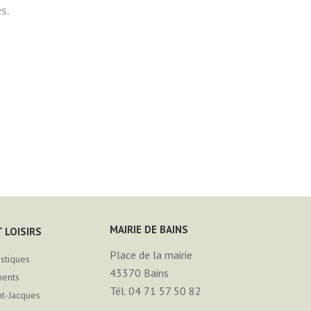
s.
MAIRIE DE BAINS
 LOISIRS
Place de la mairie
istiques
43370
Bains
ments
Tél. 04 71 57 50 82
nt-Jacques