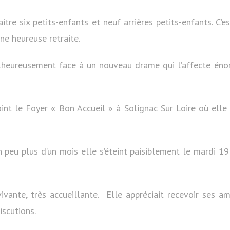
aitre six petits-enfants et neuf arrières petits-enfants. C’e
ne heureuse retraite.
alheureusement face à un nouveau drame qui l’affecte éno
oint le Foyer « Bon Accueil » à Solignac Sur Loire où elle
 peu plus d’un mois elle s’éteint paisiblement le mardi 1
ivante, très accueillante. Elle appréciait recevoir ses am
iscutions.