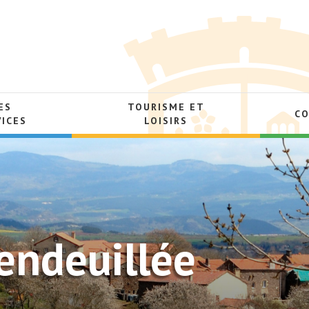
ES
TOURISME ET
C
VICES
LOISIRS
ndeuillée