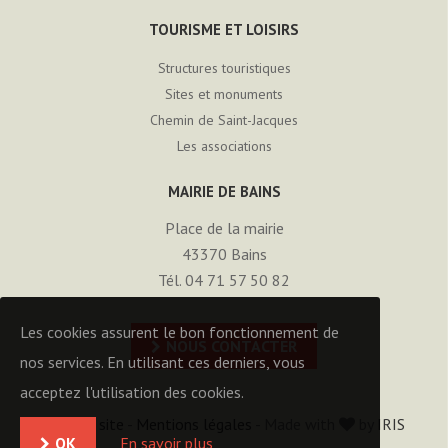
TOURISME ET LOISIRS
Structures touristiques
Sites et monuments
Chemin de Saint-Jacques
Les associations
MAIRIE DE BAINS
Place de la mairie
43370
Bains
Tél. 04 71 57 50 82
Les cookies assurent le bon fonctionnement de
NOUS CONTACTER
nos services. En utilisant ces derniers, vous
acceptez l'utilisation des cookies.
Plan du site
-
Mentions légales
- Made with
by
IRIS
OK
En savoir plus