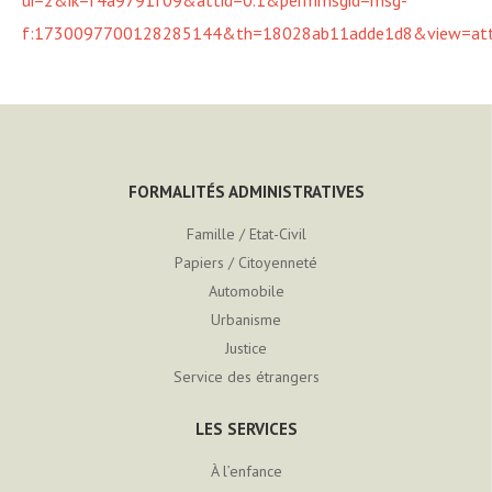
ui=2&ik=f4a9791f09&attid=0.1&permmsgid=msg-
f:1730097700128285144&th=18028ab11adde1d8&view=att
FORMALITÉS ADMINISTRATIVES
Famille / Etat-Civil
Papiers / Citoyenneté
Automobile
Urbanisme
Justice
Service des étrangers
LES SERVICES
À l’enfance