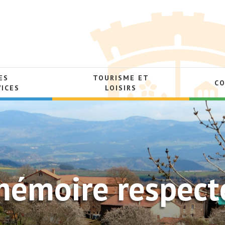
ES
TOURISME ET
C
VICES
LOISIRS
mémoire respect