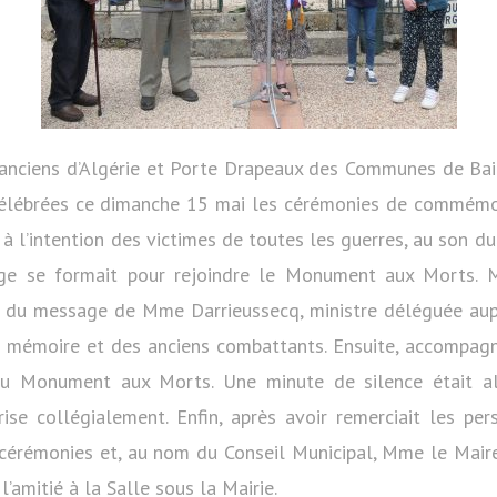
 anciens d’Algérie et Porte Drapeaux des Communes de Bain
 célébrées ce dimanche 15 mai les cérémonies de commémo
ux à l’intention des victimes de toutes les guerres, au son 
e se formait pour rejoindre le Monument aux Morts. Ma
e du message de Mme Darrieussecq, ministre déléguée aup
 mémoire et des anciens combattants. Ensuite, accompagn
u Monument aux Morts. Une minute de silence était al
prise collégialement. Enfin, après avoir remerciait les pe
 cérémonies et, au nom du Conseil Municipal, Mme le Maire
l’amitié à la Salle sous la Mairie.