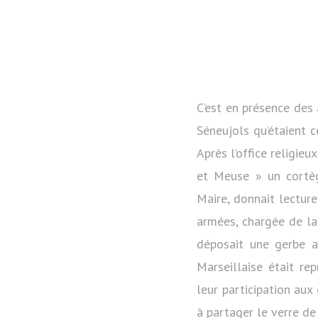
C’est en présence des
Séneujols qu’étaient
Après l’office religie
et Meuse » un cortèg
Maire, donnait lectur
armées, chargée de la
déposait une gerbe a
Marseillaise était re
leur participation aux
à partager le verre de 