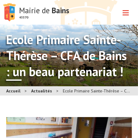
Mairie de
Bains
43370
Ecole Primaire Sainte-
Thérèse – CFA de Bains
: un beau partenariat !
Accueil
>
Actualités
>
Ecole Primaire Sainte-Thérèse – CFA de Bains : un beau partenariat !