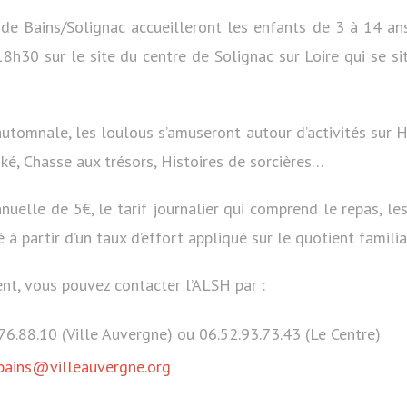
s de Bains/Solignac accueilleront les enfants de 3 à 14 a
h30 sur le site du centre de Solignac sur Loire qui se si
automnale, les loulous s’amuseront autour d’activités sur 
ké, Chasse aux trésors, Histoires de sorcières…
uelle de 5€, le tarif journalier qui comprend le repas, le
 à partir d’un taux d’effort appliqué sur le quotient famili
nt, vous pouvez contacter l’ALSH par :
76.88.10 (Ville Auvergne) ou 06.52.93.73.43 (Le Centre)
-bains@villeauvergne.org