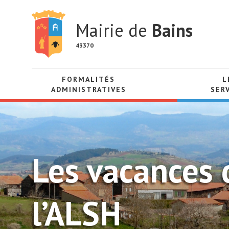
Mairie de
Bains
43370
FORMALITÉS
L
ADMINISTRATIVES
SER
Les vacances 
l’ALSH