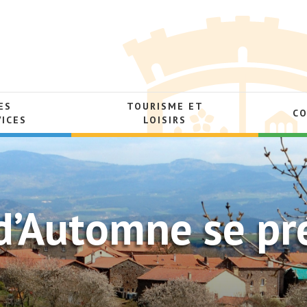
ES
TOURISME ET
C
VICES
LOISIRS
d’Automne se pr