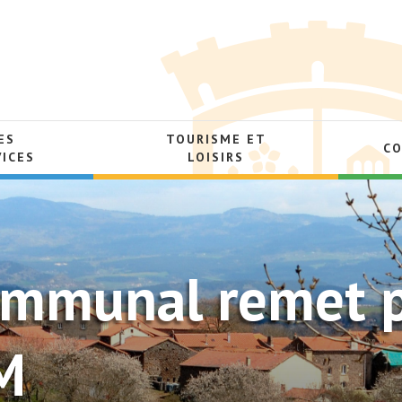
ES
TOURISME ET
C
VICES
LOISIRS
communal remet 
M