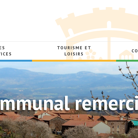
ES
TOURISME ET
C
VICES
LOISIRS
communal remerci