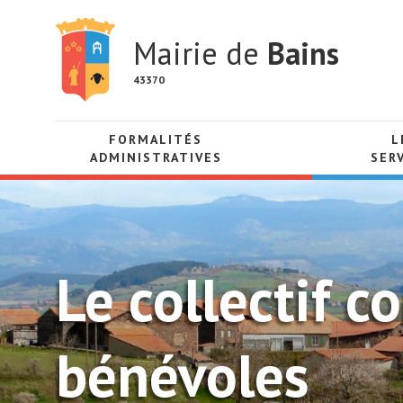
Mairie de
Bains
43370
FORMALITÉS
L
ADMINISTRATIVES
SER
Le collectif 
bénévoles