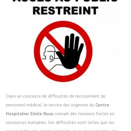
Dans un contexte de difficultés de recrutement de
personnel médical, le service des urgences du
Centre
Hospitalier Emile Roux
connait des tensions fortes en
ressources humaines. Ces difficultés sont telles que les
leviers habituels comme l’intérim et la réorganisation des