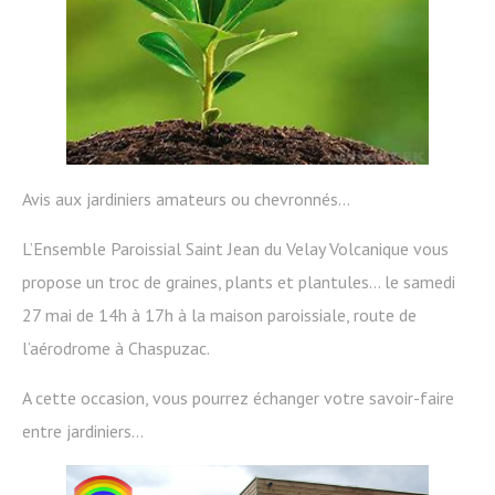
Avis aux jardiniers amateurs ou chevronnés…
L’Ensemble Paroissial Saint Jean du Velay Volcanique vous
propose un troc de graines, plants et plantules… le samedi
27 mai de 14h à 17h à la maison paroissiale, route de
l’aérodrome à Chaspuzac.
A cette occasion, vous pourrez échanger votre savoir-faire
entre jardiniers…