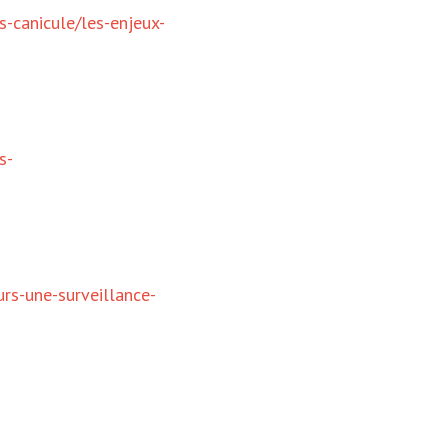
s-canicule/les-enjeux-
s-
urs-une-surveillance-