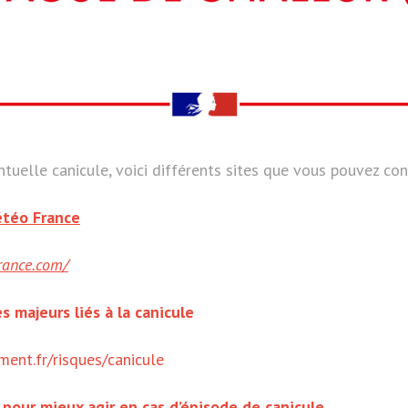
ntuelle canicule, voici différents sites que vous pouvez con
étéo France
france.com/
s majeurs liés à la canicule
ent.fr/risques/canicule
pour mieux agir en cas d’épisode de canicule