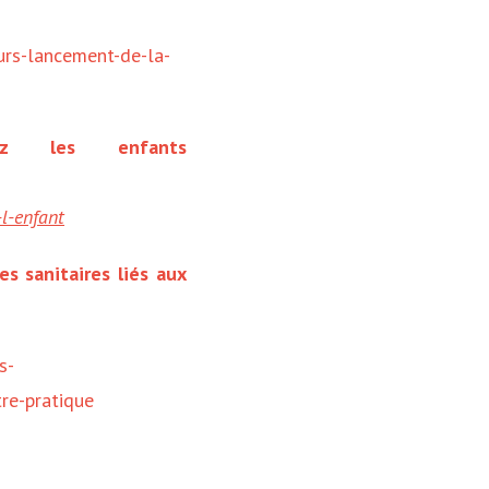
urs-lancement-de-la-
ez les enfants
-l-enfant
s sanitaires liés aux
s-
re-pratique