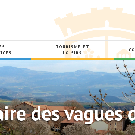
ES
TOURISME ET
C
VICES
LOISIRS
aire des vagues 