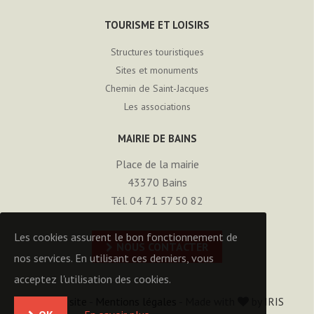
TOURISME ET LOISIRS
Structures touristiques
Sites et monuments
Chemin de Saint-Jacques
Les associations
MAIRIE DE BAINS
Place de la mairie
43370
Bains
Tél. 04 71 57 50 82
Les cookies assurent le bon fonctionnement de
NOUS CONTACTER
nos services. En utilisant ces derniers, vous
acceptez l'utilisation des cookies.
Plan du site
-
Mentions légales
- Made with
by
IRIS