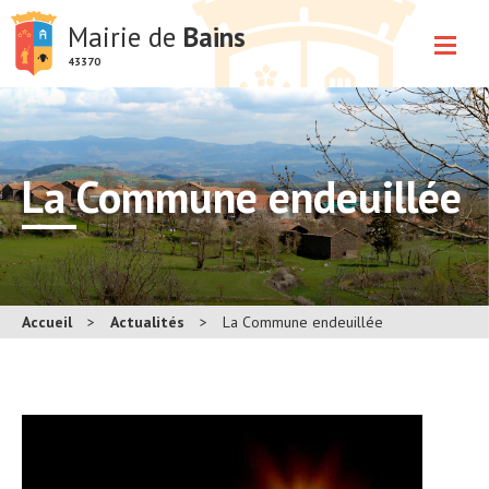
Mairie de
Bains
43370
La Commune endeuillée
Accueil
>
Actualités
>
La Commune endeuillée