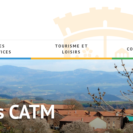
ES
TOURISME ET
C
VICES
LOISIRS
es CATM