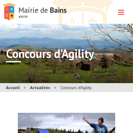
Mairie de
Bains
43370
Concours d’Agility
Accueil
>
Actualités
>
Concours d’Agility