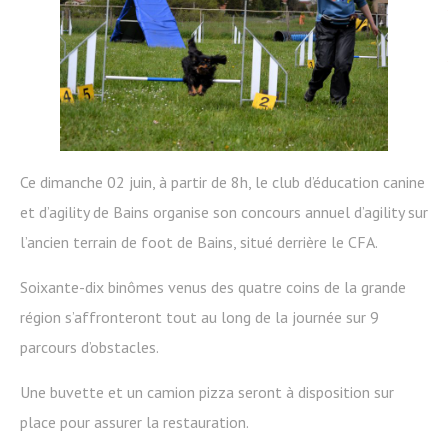
Ce dimanche 02 juin, à partir de 8h, le club d’éducation canine
et d’agility de Bains organise son concours annuel d’agility sur
l’ancien terrain de foot de Bains, situé derrière le CFA.
Soixante-dix binômes venus des quatre coins de la grande
région s’affronteront tout au long de la journée sur 9
parcours d’obstacles.
Une buvette et un camion pizza seront à disposition sur
place pour assurer la restauration.