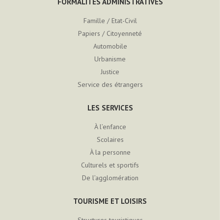
FORMALITÉS ADMINISTRATIVES
Famille / Etat-Civil
Papiers / Citoyenneté
Automobile
Urbanisme
Justice
Service des étrangers
LES SERVICES
À l’enfance
Scolaires
À la personne
Culturels et sportifs
De l’agglomération
TOURISME ET LOISIRS
Structures touristiques