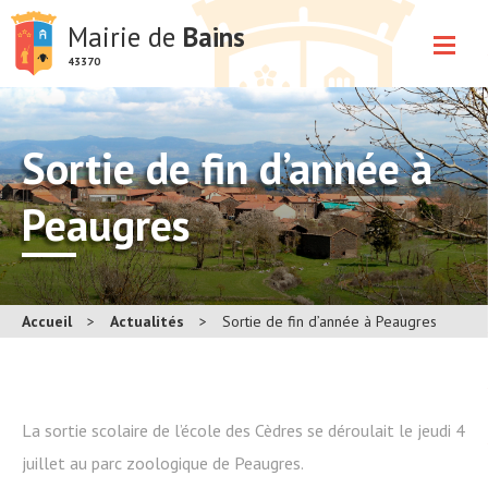
Mairie de
Bains
43370
Sortie de fin d’année à
Peaugres
Accueil
>
Actualités
>
Sortie de fin d’année à Peaugres
La sortie scolaire de l’école des Cèdres se déroulait le jeudi 4
juillet au parc zoologique de Peaugres.