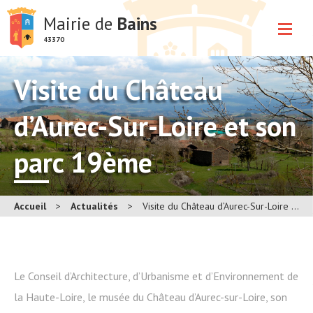
Mairie de
Bains
43370
Visite du Château
d’Aurec-Sur-Loire et son
parc 19ème
Accueil
>
Actualités
>
Visite du Château d’Aurec-Sur-Loire et son parc 19ème
Le Conseil d’Architecture, d’Urbanisme et d’Environnement de
la Haute-Loire, le musée du Château d’Aurec-sur-Loire, son