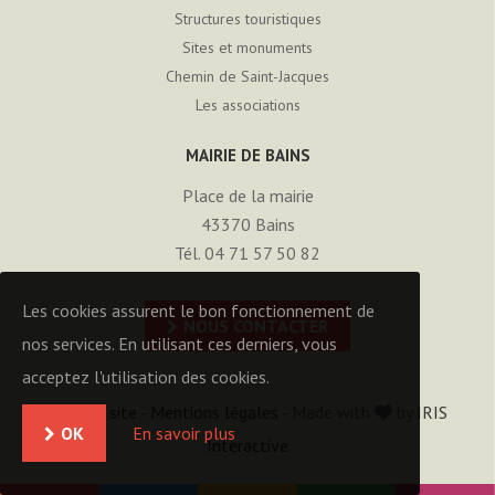
Structures touristiques
Sites et monuments
Chemin de Saint-Jacques
Les associations
MAIRIE DE BAINS
Place de la mairie
43370
Bains
Tél. 04 71 57 50 82
Les cookies assurent le bon fonctionnement de
NOUS CONTACTER
nos services. En utilisant ces derniers, vous
acceptez l'utilisation des cookies.
Plan du site
-
Mentions légales
- Made with
by
IRIS
OK
En savoir plus
Interactive