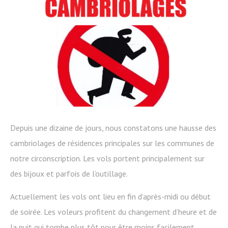
Depuis une dizaine de jours, nous constatons une hausse des
cambriolages de résidences principales sur les communes de
notre circonscription. Les vols portent principalement sur
des bijoux et parfois de l’outillage.
Actuellement les vols ont lieu en fin d’après-midi ou début
de soirée. Les voleurs profitent du changement d’heure et de
la nuit qui tombe plus tôt pour être moins facilement