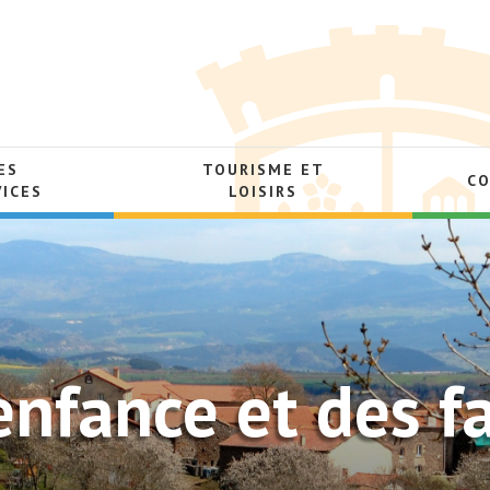
ES
TOURISME ET
C
VICES
LOISIRS
’enfance et des 