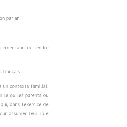
on par an.
écernée afin de rendre
 français ;
 un contexte familial,
on le ou les parents ou
 qui, dans l’exercice de
pour assumer leur rôle