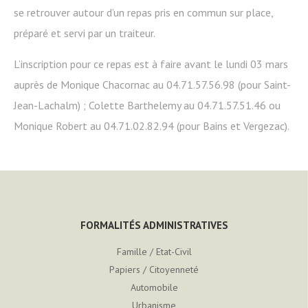
se retrouver autour d’un repas pris en commun sur place,
préparé et servi par un traiteur.
L’inscription pour ce repas est à faire avant le lundi 03 mars
auprès de Monique Chacornac au 04.71.57.56.98 (pour Saint-
Jean-Lachalm) ; Colette Barthelemy au 04.71.57.51.46 ou
Monique Robert au 04.71.02.82.94 (pour Bains et Vergezac).
FORMALITÉS ADMINISTRATIVES
Famille / Etat-Civil
Papiers / Citoyenneté
Automobile
Urbanisme