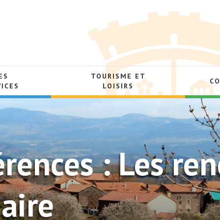
ES
TOURISME ET
C
VICES
LOISIRS
érences : Les re
iaire