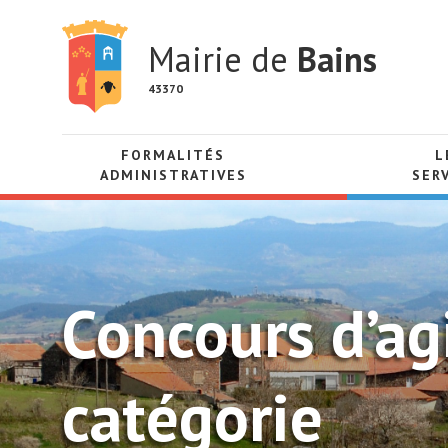
Mairie de
Bains
43370
FORMALITÉS
L
ADMINISTRATIVES
SER
Concours d’agi
catégorie