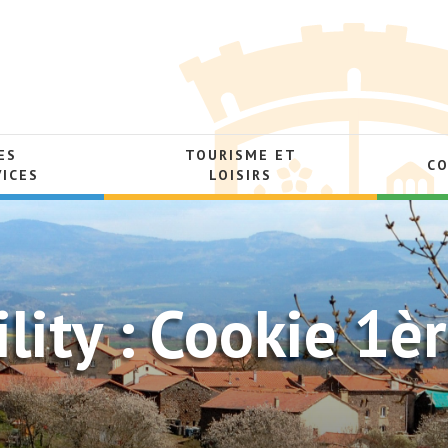
ES
TOURISME ET
C
VICES
LOISIRS
lity : Cookie 1è