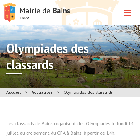
Mairie de
Bains
43370
Olympiades des
classards
Accueil
>
Actualités
>
Olympiades des classards
Les classards de Bains organisent des Olympiades le lundi 14
juillet au croisement du CFA à Bains, à partir de 14h.