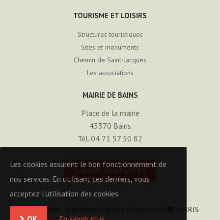
TOURISME ET LOISIRS
Structures touristiques
Sites et monuments
Chemin de Saint-Jacques
Les associations
MAIRIE DE BAINS
Place de la mairie
43370
Bains
Tél. 04 71 57 50 82
Les cookies assurent le bon fonctionnement de
NOUS CONTACTER
nos services. En utilisant ces derniers, vous
acceptez l'utilisation des cookies.
Plan du site
-
Mentions légales
- Made with
by
IRIS
OK
En savoir plus