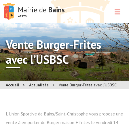
Mairie de
Bains
43370
Vente Burger-Frites
avec l’USBSC
Accueil
>
Actualités
>
Vente Burger-Frites avec l’USBSC
L’Union Sportive de Bains/Saint-Christophe vous propose une
vente à emporter de Burger maison + frites le vendredi 14