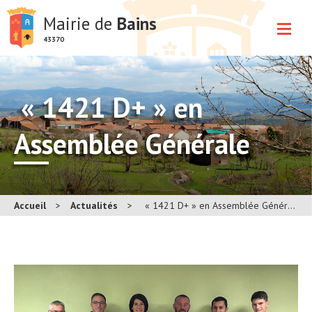
Mairie de
Bains
43370
« 1421 D+ » en
Assemblée Générale
Accueil
>
Actualités
>
« 1421 D+ » en Assemblée Générale