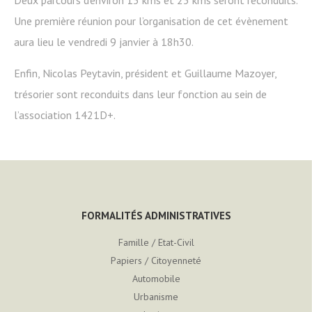
Deux parcours d’environ 15 kms et 25 kms seront reconduits.
Une première réunion pour l’organisation de cet évènement
aura lieu le vendredi 9 janvier à 18h30.
Enfin, Nicolas Peytavin, président et Guillaume Mazoyer,
trésorier sont reconduits dans leur fonction au sein de
l’association 1421D+.
FORMALITÉS ADMINISTRATIVES
Famille / Etat-Civil
Papiers / Citoyenneté
Automobile
Urbanisme