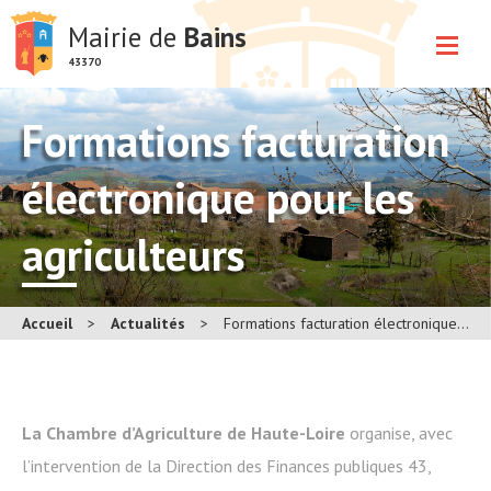
Mairie de
Bains
43370
Formations facturation
électronique pour les
agriculteurs​
Accueil
>
Actualités
>
Formations facturation électronique pour les agriculteurs​
La Chambre d’Agriculture de Haute-Loire
organise, avec
l’intervention de la Direction des Finances publiques 43,