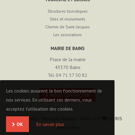
Structures touristiques
Sites et monuments
Chemin de Saint-Jacques
Les associations
MAIRIE DE BAINS
Place de la mairie
43370
Bains
Tél. 04 71 57 50 82
Les cookies assurent le bon fonctionnement de
NOUS CONTACTER
nos services. En utilisant ces derniers, vous
acceptez l'utilisation des cookies.
Plan du site
-
Mentions légales
- Made with
by
IRIS
OK
En savoir plus
Interactive