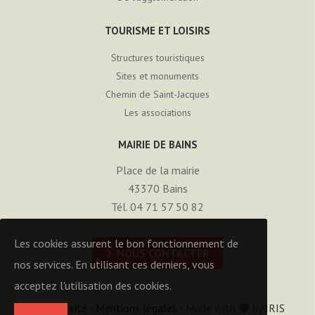
TOURISME ET LOISIRS
Structures touristiques
Sites et monuments
Chemin de Saint-Jacques
Les associations
MAIRIE DE BAINS
Place de la mairie
43370
Bains
Tél. 04 71 57 50 82
Les cookies assurent le bon fonctionnement de
NOUS CONTACTER
nos services. En utilisant ces derniers, vous
acceptez l'utilisation des cookies.
Plan du site
-
Mentions légales
- Made with
by
IRIS