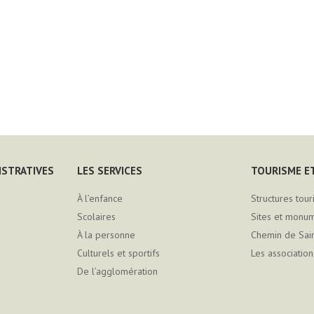
ISTRATIVES
LES SERVICES
TOURISME ET
À l’enfance
Structures tour
Scolaires
Sites et monu
À la personne
Chemin de Sai
Culturels et sportifs
Les association
De l’agglomération