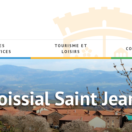
ES
TOURISME ET
C
VICES
LOISIRS
issial Saint Jea