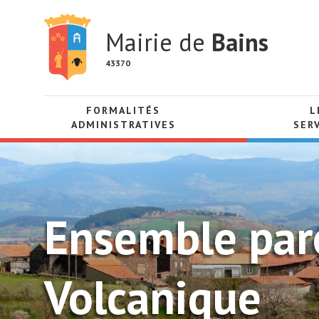
Mairie de
Bains
43370
FORMALITÉS
L
ADMINISTRATIVES
SER
Ensemble paro
Volcanique