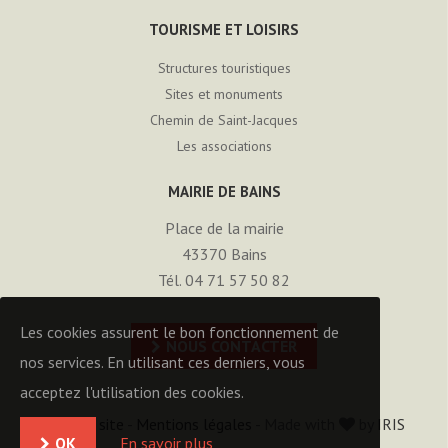
TOURISME ET LOISIRS
Structures touristiques
Sites et monuments
Chemin de Saint-Jacques
Les associations
MAIRIE DE BAINS
Place de la mairie
43370
Bains
Tél. 04 71 57 50 82
Les cookies assurent le bon fonctionnement de
NOUS CONTACTER
nos services. En utilisant ces derniers, vous
acceptez l'utilisation des cookies.
Plan du site
-
Mentions légales
- Made with
by
IRIS
OK
En savoir plus