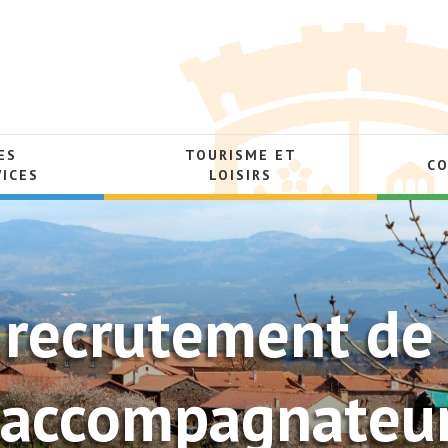
ES
TOURISME ET
C
VICES
LOISIRS
recrutement de 
-accompagnateur