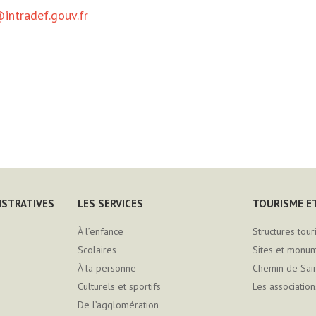
@intradef.gouv.fr
ISTRATIVES
LES SERVICES
TOURISME ET
À l’enfance
Structures tour
Scolaires
Sites et monu
À la personne
Chemin de Sai
Culturels et sportifs
Les association
De l’agglomération