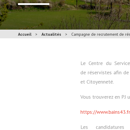
Accueil
>
Actualités
>
Campagne de recrutement de rés
Le Centre du Servic
de réservistes afin d
et Citoyenneté.
Vous trouverez en PJ u
https://www.bains43.f
Les candidature