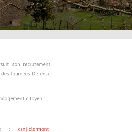
suit son recrutement
s des Journées Défense
engagement citoyen :
ante :
csnj-clermont-