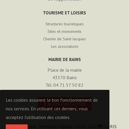
TOURISME ET LOISIRS
Structures touristiques
Sites et monuments
Chemin de Saint-Jacques
Les associations
MAIRIE DE BAINS
Place de la mairie
43370
Bains
Tél. 04 71 57 50 82
Les cookies assurent le bon fonctionnement de
NOUS CONTACTER
nos services. En utilisant ces derniers, vous
acceptez l'utilisation des cookies.
Plan du site
-
Mentions légales
- Made with
by
IRIS