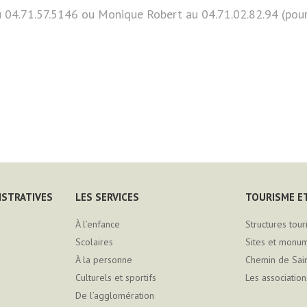
 04.71.57.5146 ou Monique Robert au 04.71.02.82.94 (pour 
ISTRATIVES
LES SERVICES
TOURISME ET
À l’enfance
Structures tour
Scolaires
Sites et monu
À la personne
Chemin de Sai
Culturels et sportifs
Les association
De l’agglomération