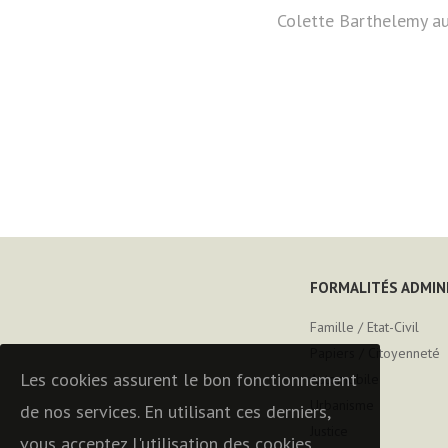
Colette Barthelemy au
FORMALITÉS ADMIN
Famille / Etat-Civil
Papiers / Citoyenneté
Les cookies assurent le bon fonctionnement
Automobile
Urbanisme
de nos services. En utilisant ces derniers,
Justice
vous acceptez l'utilisation des cookies.