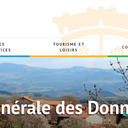
ES
TOURISME ET
C
VICES
LOISIRS
nérale des Donn