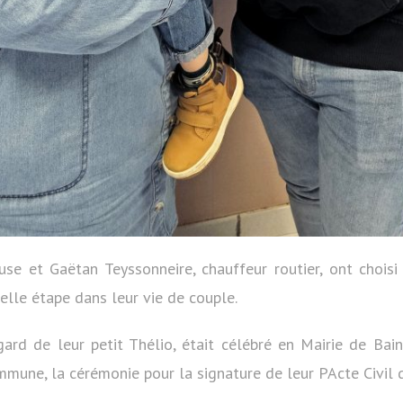
e et Gaëtan Teyssonneire, chauffeur routier, ont choisi
elle étape dans leur vie de couple.
gard de leur petit Thélio, était célébré en Mairie de Bai
mmune, la cérémonie pour la signature de leur PActe Civil d