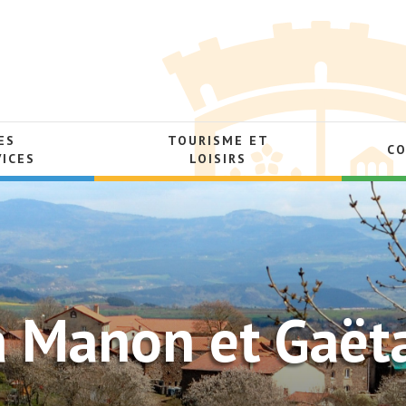
ES
TOURISME ET
C
VICES
LOISIRS
 à Manon et Gaët