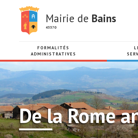
Mairie de
Bains
43370
FORMALITÉS
L
ADMINISTRATIVES
SER
De la Rome an