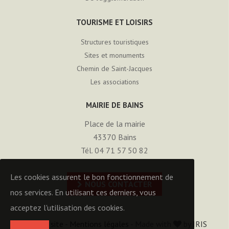
TOURISME ET LOISIRS
Structures touristiques
Sites et monuments
Chemin de Saint-Jacques
Les associations
MAIRIE DE BAINS
Place de la mairie
43370
Bains
Tél. 04 71 57 50 82
Les cookies assurent le bon fonctionnement de
NOUS CONTACTER
nos services. En utilisant ces derniers, vous
acceptez l'utilisation des cookies.
Plan du site
-
Mentions légales
- Made with
by
IRIS