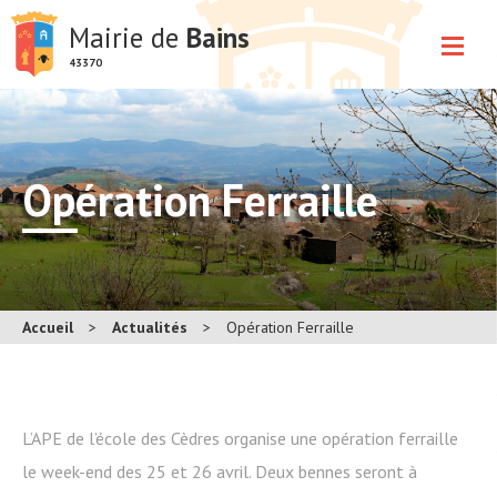
Mairie de
Bains
43370
Opération Ferraille
Accueil
>
Actualités
>
Opération Ferraille
L’APE de l’école des Cèdres organise une opération ferraille
le week-end des 25 et 26 avril. Deux bennes seront à